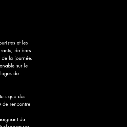
ristes et les 
urants, de bars 
 de la journée.
enable sur le 
llages de 
els que des 
u de rencontre 
moignant de 
développement 