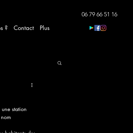
06 79 66 51 16
es ?
Contact
Plus
oleil en bateau
 une station 
n nom 