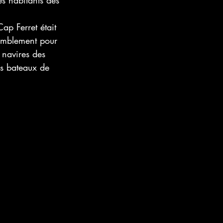
les habitants des 
ap Ferret était 
semblement pour 
s navires des 
es bateaux de 