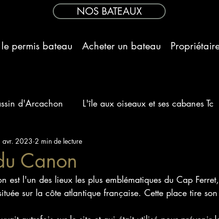
NOS BATEAUX
 le permis bateau
Acheter un bateau
Propriétair
assin d'Arcachon
L'île aux oiseaux et ses cabanes Tc
 avr. 2023
Pique nique au Banc d'Arguin
2 min de lecture
Apéron couché de s
 du Canon
 est l'un des lieux les plus emblématiques du Cap Ferret,
ateau
située sur la côte atlantique française. Cette place tire so