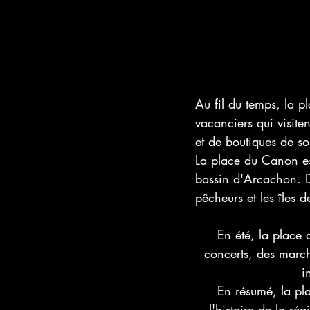
Au fil du temps, la p
vacanciers qui visite
et de boutiques de so
La place du Canon es
bassin d'Arcachon. D
pêcheurs et les îles d
En été, la place
concerts, des march
i
En résumé, la pl
l'histoire de la r