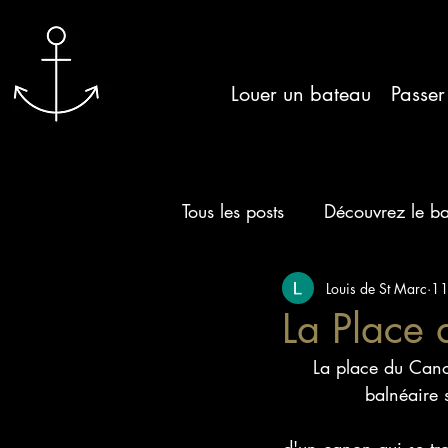
Louer un bateau
Passer
Tous les posts
Découvrez le b
La presqu'île du Cap Ferret
Louis de St Marc
11
La Place
La place du Canon
Apéro couché de soleil en b
balnéaire 