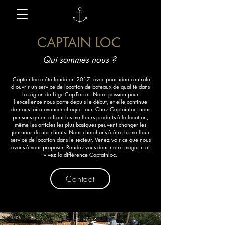
CAPTAIN LOC
Qui sommes nous ?
Captainloc a été fondé en 2017, avec pour idée centrale
d'ouvrir un service de location de bateaux de qualité dans
la région de Lège-Cap-Ferret. Notre passion pour
l'excellence nous porte depuis le début, et elle continue
de nous faire avancer chaque jour. Chez Captainloc, nous
pensons qu'en offrant les meilleurs produits à la location,
même les articles les plus basiques peuvent changer les
journées de nos clients. Nous cherchons à être le meilleur
service de location dans le secteur. Venez voir ce que nous
avons à vous proposer. Rendez-vous dans notre magasin et
vivez la différence Captainloc.
Contact